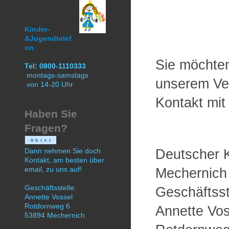
Im
Kinder-
&Jugendtelef
on
Sie möchten
Tel:
0800-1110333
montags-samstags
unserem Ve
von 14-20 Uhr
Kontakt mit
Haben Sie
Fragen?
Deutscher 
Dann nehmen Sie doch
Kontakt, am besten über
email, zu uns auf!
Mechernich 
Geschäftsstelle:
Geschäftsst
Annette Vossel
Rotdornweg 6
Annette Vos
53894 Mechernich