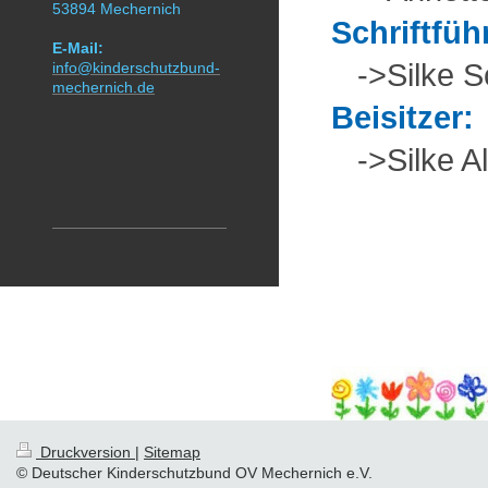
53894 Mechernich
Schrif
E-Mail:
->Silke S
info@kinderschutzbund-
mechernich.de
Beisit
->Silke Alt
Druckversion
|
Sitemap
© Deutscher Kinderschutzbund OV Mechernich e.V.