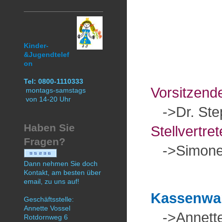
Vo
Kinder-
&Jugendtelef
on
Tel:
0800-1110333
Vorsitzend
montags-samstags
von 14-20 Uhr
->Dr. Step
Haben Sie
Stellvertre
Fragen?
->Simone 
Dann nehmen Sie doch
Kontakt, am besten über
email, zu uns auf!
Kassenwar
Geschäftsstelle:
Annette Vossel
->Annette 
Rotdornweg 6